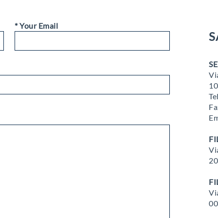
* Your Email
S
S
Vi
10
Te
Fa
Em
FI
Vi
20
FI
Vi
00