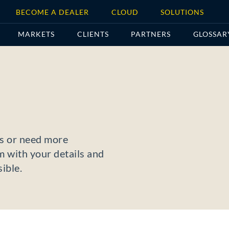
BECOME A DEALER
CLOUD
SOLUTIONS
MARKETS
CLIENTS
PARTNERS
GLOSSAR
ces or need more
rm with your details and
ible.