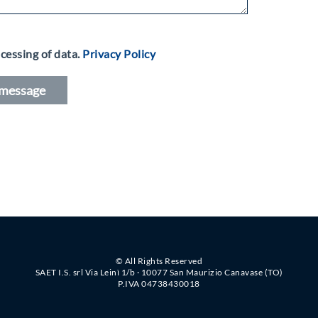
cessing of data.
Privacy Policy
© All Rights Reserved
SAET I.S. srl Via Leinì 1/b · 10077 San Maurizio Canavase (TO)
P.IVA 04738430018