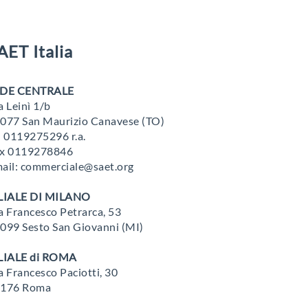
AET Italia
EDE CENTRALE
a Leinì 1/b
077 San Maurizio Canavese (TO)
l 0119275296 r.a.
x 0119278846
ail: commerciale@saet.org
LIALE DI MILANO
a Francesco Petrarca, 53
099 Sesto San Giovanni (MI)
LIALE di ROMA
a Francesco Paciotti, 30
176 Roma