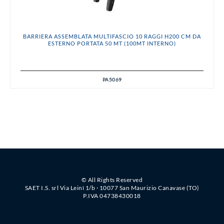
BARRIERA ASSEMBLATA MULTIFASCIO 10 RAGGI H200 CM DA
ESTERNO PORTATA 50 MT (100MT INTERNO)
PA5069
© All Rights Reserved
SAET I.S. srl Via Leinì 1/b · 10077 San Maurizio Canavase (TO)
P.IVA 04738430018