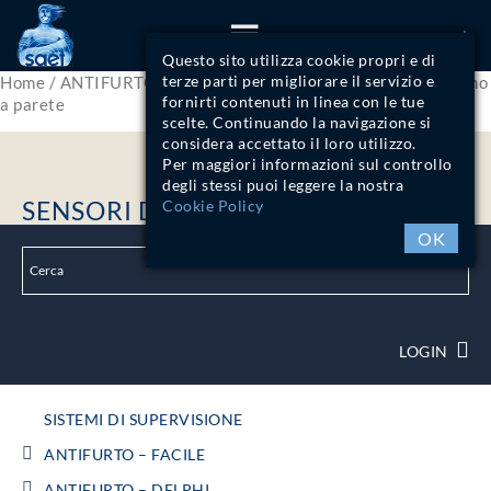
ITA
Questo sito utilizza cookie propri e di
terze parti per migliorare il servizio e
Home
/
ANTIFURTO - DISPOSITIVI FILARI
/ Sensori da esterno
fornirti contenuti in linea con le tue
a parete
scelte. Continuando la navigazione si
considera accettato il loro utilizzo.
Per maggiori informazioni sul controllo
degli stessi puoi leggere la nostra
SENSORI DA ESTERNO A PARETE
Cookie Policy
OK
LOGIN
SISTEMI DI SUPERVISIONE
ANTIFURTO – FACILE
ANTIFURTO – DELPHI