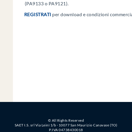
(PA9133 o PA9121).
REGISTRATI
per download e condizioni commercia
© All Rights Reserved
SAET I.S. srl Via Leinì 1/b · 10077 San Maurizio Canavase (TO)
P.IVA 04738430018