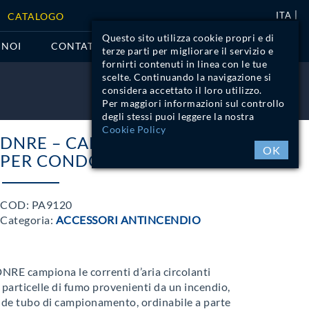
ITA
CATALOGO
Questo sito utilizza cookie propri e di
 NOI
CONTATTI
terze parti per migliorare il servizio e
fornirti contenuti in linea con le tue
scelte. Continuando la navigazione si
considera accettato il loro utilizzo.
LOGIN
Per maggiori informazioni sul controllo
degli stessi puoi leggere la nostra
Cookie Policy
DNRE – CAMERA D’ANALISI
OK
PER CONDOTTE
COD:
PA9120
Categoria:
ACCESSORI ANTINCENDIO
DNRE campiona le correnti d’aria circolanti
 particelle di fumo provenienti da un incendio,
nde tubo di campionamento, ordinabile a parte