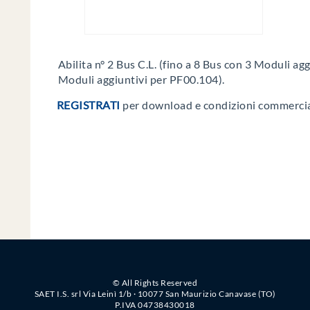
Abilita n° 2 Bus C.L. (fino a 8 Bus con 3 Moduli ag
Moduli aggiuntivi per PF00.104).
REGISTRATI
per download e condizioni commercia
© All Rights Reserved
SAET I.S. srl Via Leinì 1/b · 10077 San Maurizio Canavase (TO)
P.IVA 04738430018